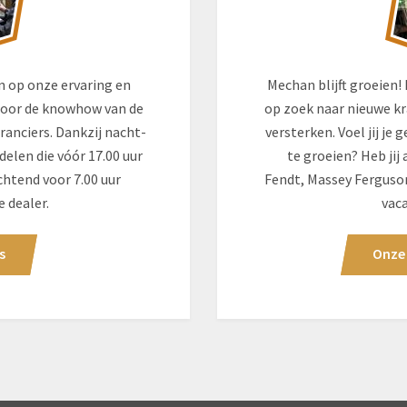
 op onze ervaring en
Mechan blijft groeien!
 door de knowhow van de
op zoek naar nieuwe k
ranciers. Dankzij nacht-
versterken. Voel jij j
elen die vóór 17.00 uur
te groeien? Heb jij 
chtend voor 7.00 uur
Fendt, Massey Ferguson
e dealer.
vac
s
Onze