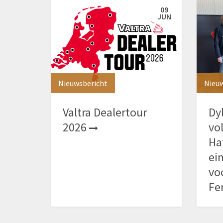
09
JUN
Nieuwsbericht
Nieuw
Valtra Dealertour
Dy
2026
vo
Ha
ei
vo
Fe