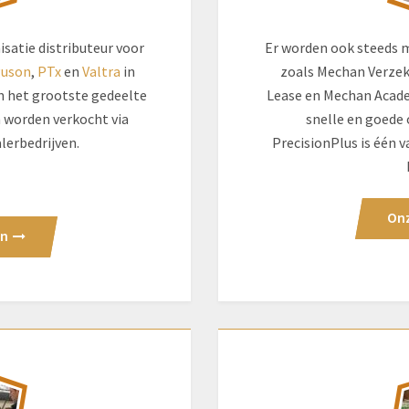
atie distributeur voor
Er worden ook steeds 
guson
,
PTx
en
Valtra
in
zoals Mechan Verzek
n het grootste gedeelte
Lease en Mechan Academ
 worden verkocht via
snelle en goede
lerbedrijven.
PrecisionPlus is één 
Onz
en