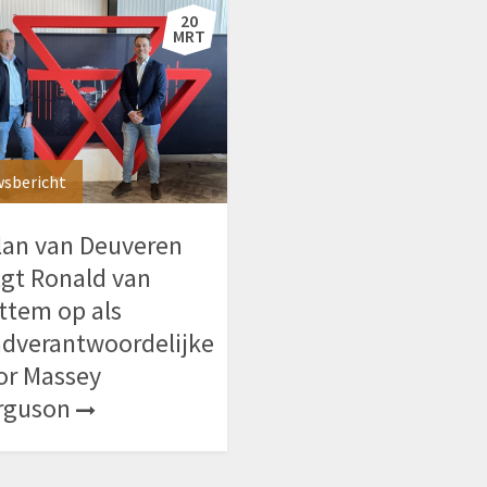
20
MRT
sbericht
lan van Deuveren
lgt Ronald van
ttem op als
ndverantwoordelijke
or Massey
rguson