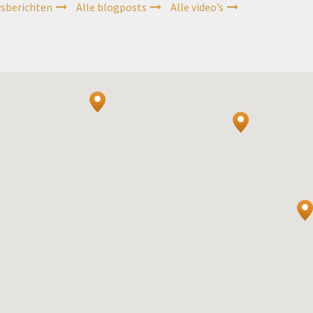
wsberichten
Alle blogposts
Alle video’s
2