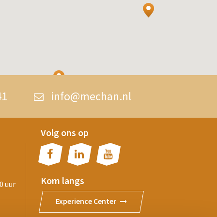
41
info@mechan.nl
Volg ons op
Kom langs
0 uur
Experience Center